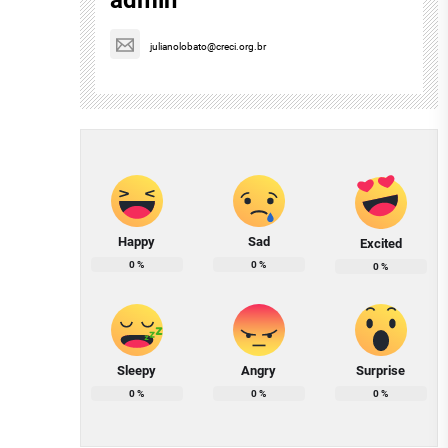
admin
julianolobato@creci.org.br
Happy
Sad
Excited
0
%
0
%
0
%
Sleepy
Angry
Surprise
0
%
0
%
0
%