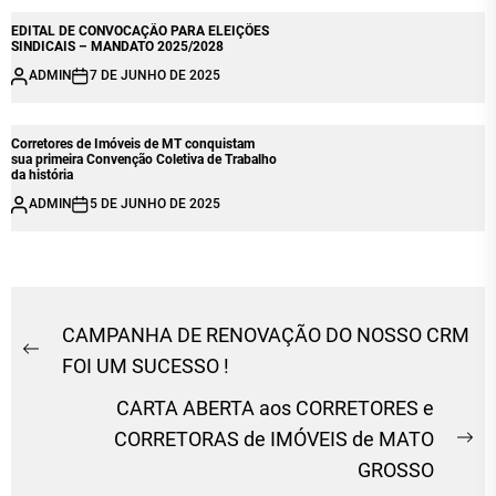
EDITAL DE CONVOCAÇÃO PARA ELEIÇÕES
SINDICAIS – MANDATO 2025/2028
ADMIN
7 DE JUNHO DE 2025
Corretores de Imóveis de MT conquistam
sua primeira Convenção Coletiva de Trabalho
da história
ADMIN
5 DE JUNHO DE 2025
Navegação
CAMPANHA DE RENOVAÇÃO DO NOSSO CRM
Previous
de
FOI UM SUCESSO !
post:
Post
CARTA ABERTA aos CORRETORES e
CORRETORAS de IMÓVEIS de MATO
Ne
GROSSO
po