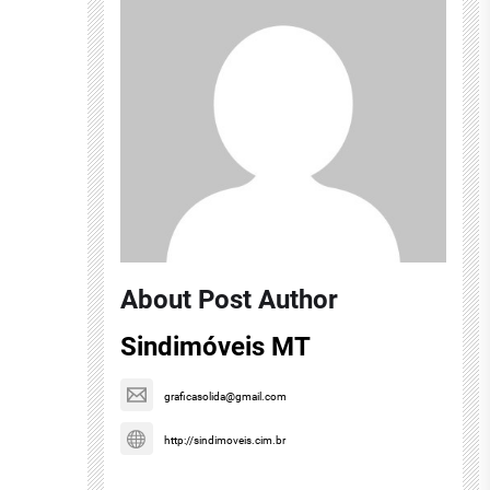
About Post Author
Sindimóveis MT
graficasolida@gmail.com
http://sindimoveis.cim.br