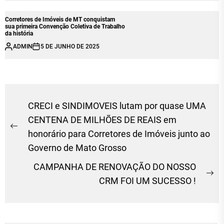
Corretores de Imóveis de MT conquistam
sua primeira Convenção Coletiva de Trabalho
da história
ADMIN
5 DE JUNHO DE 2025
Navegação
CRECI e SINDIMOVEIS lutam por quase UMA
de
CENTENA DE MILHÕES DE REAIS em
Previous
honorário para Corretores de Imóveis junto ao
Post
post:
Governo de Mato Grosso
CAMPANHA DE RENOVAÇÃO DO NOSSO
Ne
CRM FOI UM SUCESSO !
po