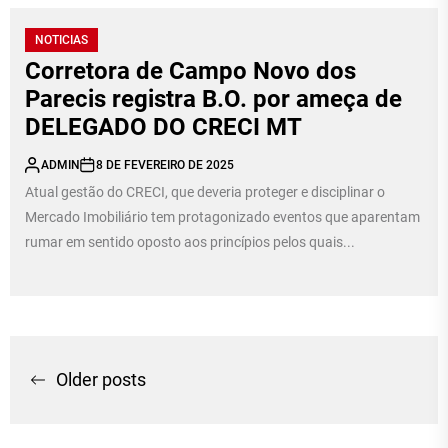
NOTICIAS
Corretora de Campo Novo dos
Parecis registra B.O. por ameça de
DELEGADO DO CRECI MT
ADMIN
8 DE FEVEREIRO DE 2025
Atual gestão do CRECI, que deveria proteger e disciplinar o
Mercado Imobiliário tem protagonizado eventos que aparentam
rumar em sentido oposto aos princípios pelos quais...
Navegação
Older posts
por
posts