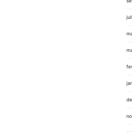
se
ju
ma
ma
fe
ja
de
no