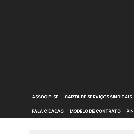
Skip
to
the
content
SINDIMOVEIS
CORRETORES DE IMÓVEIS CREDENCIADOS MT
ASSOCIE-SE
CARTA DE SERVIÇOS SINDICAIS
FALA CIDADÃO
MODELO DE CONTRATO
PIN