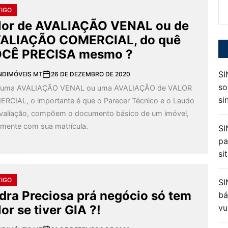
TIGO
po
lor de AVALIAÇÃO VENAL ou de
ALIAÇÃO COMERCIAL, do quê
CÊ PRECISA mesmo ?
SI
NDIMÓVEIS MT
26 DE DEZEMBRO DE 2020
so
a uma AVALIAÇÃO VENAL ou uma AVALIAÇÃO de VALOR
si
RCIAL, o importante é que o Parecer Técnico e o Laudo
valiação, compõem o documento básico de um imóvel,
amente com sua matrícula.
SI
pa
si
TIGO
SI
dra Preciosa prá negócio só tem
bá
lor se tiver GIA ?!
vu