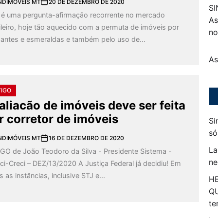
NDIMÓVEIS MT
20 DE DEZEMBRO DE 2020
SI
 é uma pergunta-afirmação recorrente no mercado
As
ileiro, hoje tão aquecido com a permuta de imóveis por
n
antes e esmeraldas e também pelo uso de...
As
TIGO
aliacão de imóveis deve ser feita
r corretor de imóveis
Si
só
NDIMÓVEIS MT
16 DE DEZEMBRO DE 2020
La
GO de João Teodoro da Silva - Presidente Sistema -
ne
ci-Creci – DEZ/13/2020 A Justiça Federal já decidiu! Em
 as instâncias, inclusive STJ e...
HE
Q
te