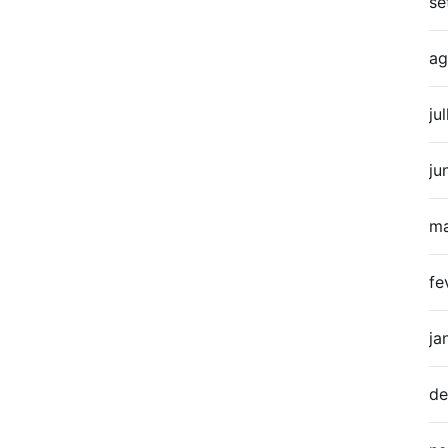
se
ag
ju
ju
ma
fe
ja
de