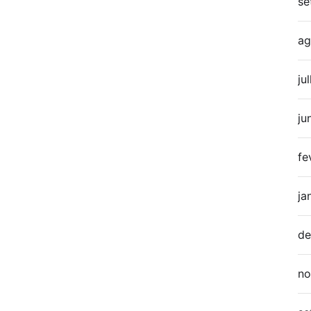
se
ag
ju
ju
fe
ja
de
no