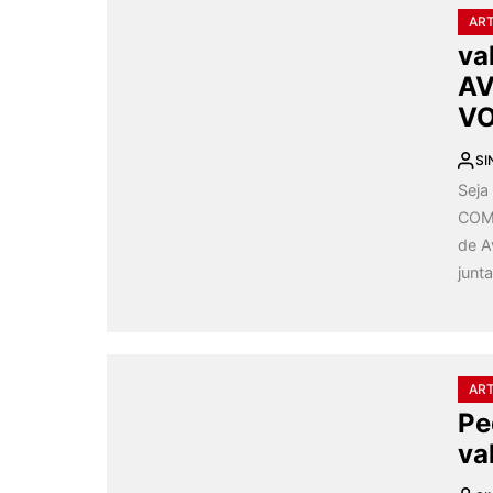
AR
va
AV
VO
SI
Sej
COME
de A
junt
AR
Pe
va