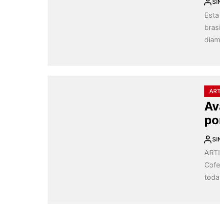
SI
Esta
bras
diam
AR
Av
po
SI
ARTI
Cofe
todas