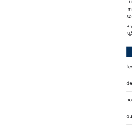
Lu
Im
so
Br
N
fe
de
no
ou