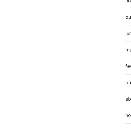
no
ou
ju
ma
fe
ou
ab
no