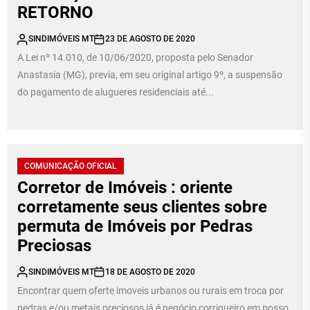
RETORNO
SINDIMÓVEIS MT
23 DE AGOSTO DE 2020
A Lei nº 14.010, de 10/06/2020, proposta pelo Senador
Anastasia (MG), previa, em seu original artigo 9º, a suspensão
do pagamento de alugueres residenciais até...
COMUNICAÇÃO OFICIAL
Corretor de Imóveis : oriente
corretamente seus clientes sobre
permuta de Imóveis por Pedras
Preciosas
SINDIMÓVEIS MT
18 DE AGOSTO DE 2020
Encontrar quem oferte imoveis urbanos ou rurais em troca por
pedras e/ou metais preciosos já é negócio corriqueiro em nosso