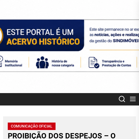
Skip
to
the
content
SINDIMOVEIS
CORRETORES DE IMÓVEIS CREDENCIADOS MT
COMUNICAÇÃO OFICIAL
PROIBIÇÃO DOS DESPEJOS – O