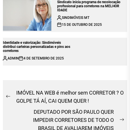
Sindicato inicia programa de recolocação
profissional para corretores na MELHOR
IDADE
SINDIMÓVEIS MT
15 DE OUTUBRO DE 2025
Identidade e valorização: Sindimóveis
distribui carteiras personalizadas e pins aos
corretores
ADMIN
4 DE SETEMBRO DE 2025
Navegação
IMÓVEL NA WEB é melhor sem CORRETOR ? O
Previous
de
GOLPE TÁ AÍ, CAI QUEM QUER !
post:
Post
DEPUTADO POR SÃO PAULO QUER
IMPEDIR CORRETORES DE TODO O
Ne
BRASIL DE AVALIAREM IMÓVEIS