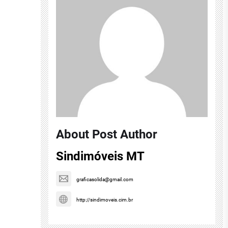
About Post Author
Sindimóveis MT
graficasolida@gmail.com
http://sindimoveis.cim.br