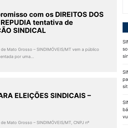
po
promisso com os DIREITOS DOS
EPUDIA tentativa de
ÇÃO SINDICAL
SI
so
do de Mato Grosso – SINDIMÓVEIS/MT vem a público
si
sentada por uma...
SI
pa
si
RA ELEIÇÕES SINDICAIS –
SI
bá
vu
do de Mato Grosso – SINDIMÓVEIS/MT, CNPJ nº