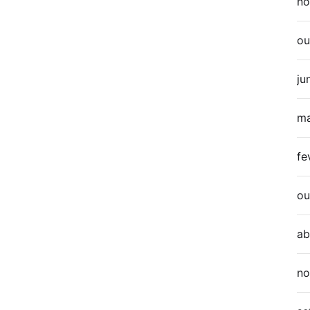
no
ou
ju
ma
fe
ou
ab
no