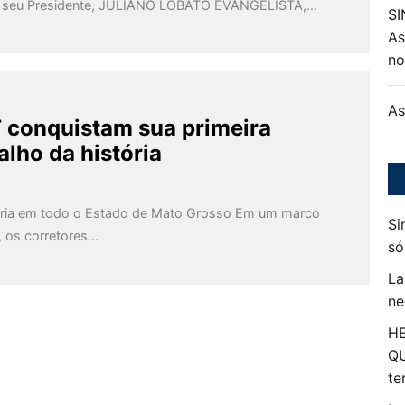
r seu Presidente, JULIANO LOBATO EVANGELISTA,...
SI
As
n
As
T conquistam sua primeira
lho da história
goria em todo o Estado de Mato Grosso Em um marco
Si
 os corretores...
só
La
ne
HE
Q
te