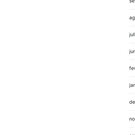
se
ag
ju
ju
fe
ja
de
no