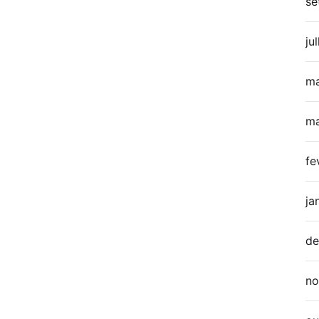
se
ju
ma
ma
fe
ja
de
no