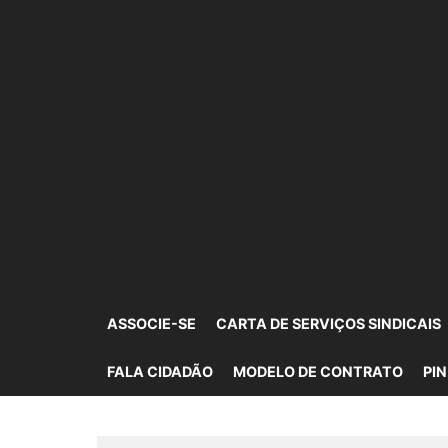
Skip
to
the
content
SINDIMOVEIS
CORRETORES DE IMÓVEIS CREDENCIADOS MT
ASSOCIE-SE
CARTA DE SERVIÇOS SINDICAIS
FALA CIDADÃO
MODELO DE CONTRATO
PIN