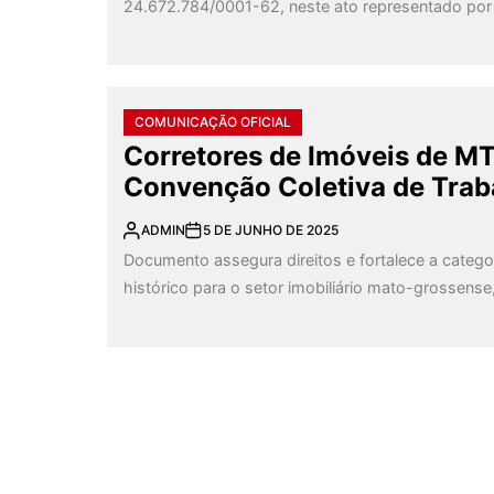
24.672.784/0001-62, neste ato representado po
COMUNICAÇÃO OFICIAL
Corretores de Imóveis de M
Convenção Coletiva de Traba
ADMIN
5 DE JUNHO DE 2025
Documento assegura direitos e fortalece a cate
histórico para o setor imobiliário mato-grossense,