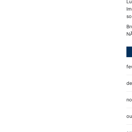
Lu
Im
so
Br
N
fe
de
no
ou