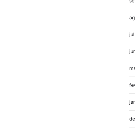
se
ag
ju
ju
ma
fe
ja
de