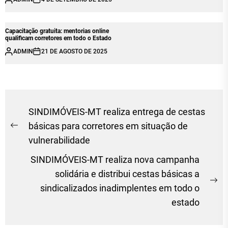
Capacitação gratuita: mentorias online
qualificam corretores em todo o Estado
ADMIN
21 DE AGOSTO DE 2025
Navegação
SINDIMÓVEIS-MT realiza entrega de cestas
de
básicas para corretores em situação de
Previous
vulnerabilidade
Post
post:
SINDIMÓVEIS-MT realiza nova campanha
solidária e distribui cestas básicas a
Ne
sindicalizados inadimplentes em todo o
po
estado