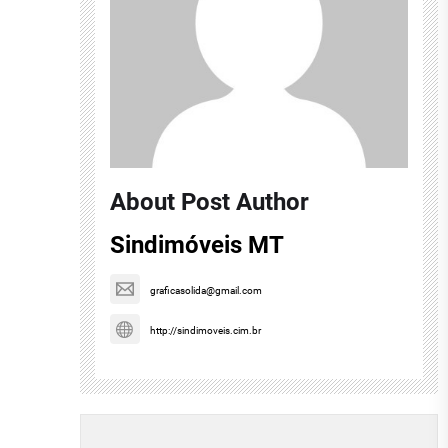
About Post Author
Sindimóveis MT
graficasolida@gmail.com
http://sindimoveis.cim.br