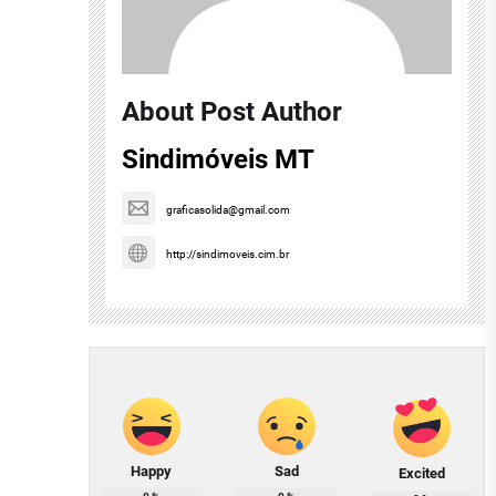
About Post Author
Sindimóveis MT
graficasolida@gmail.com
http://sindimoveis.cim.br
Happy
Sad
Excited