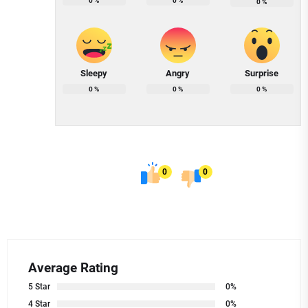
0
%
0
%
0
%
Sleepy
Angry
Surprise
0
%
0
%
0
%
0
0
Average Rating
5 Star
0%
4 Star
0%