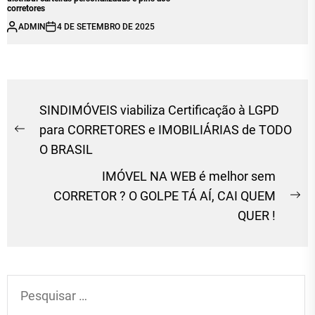
corretores
ADMIN
4 DE SETEMBRO DE 2025
Navegação
SINDIMÓVEIS viabiliza Certificação à LGPD
de
para CORRETORES e IMOBILIÁRIAS de TODO
Previous
O BRASIL
Post
post:
IMÓVEL NA WEB é melhor sem
CORRETOR ? O GOLPE TÁ AÍ, CAI QUEM
Ne
QUER !
po
Pesquisar
por: