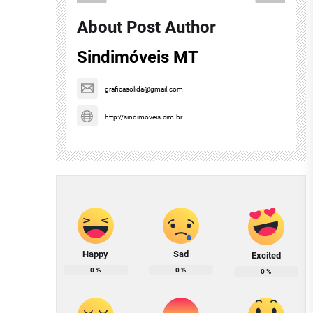
About Post Author
Sindimóveis MT
graficasolida@gmail.com
http://sindimoveis.cim.br
Happy
Sad
Excited
0
%
0
%
0
%