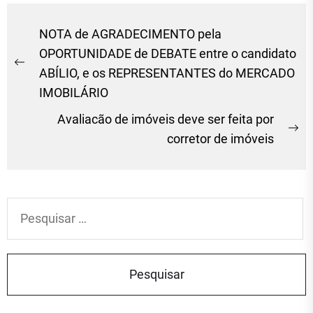
Navegação
NOTA de AGRADECIMENTO pela
de
OPORTUNIDADE de DEBATE entre o candidato
Previous
ABÍLIO, e os REPRESENTANTES do MERCADO
Post
post:
IMOBILÁRIO
Avaliacão de imóveis deve ser feita por
Ne
corretor de imóveis
po
Pesquisar
por: