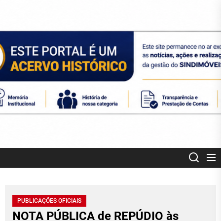
Skip
to
the
content
SINDIMOVEIS
CORRETORES DE IMÓVEIS CREDENCIADOS MT
PUBLICAÇÕES OFICIAIS
NOTA PÚBLICA de REPÚDIO às