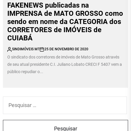
FAKENEWS publicadas na
IMPRENSA de MATO GROSSO como
sendo em nome da CATEGORIA dos
CORRETORES de IMÓVEIS de
CUIABÁ
SINDIMÓVEIS MT
25 DE NOVEMBRO DE 2020
O sindicato dos corretores de imóveis de Mato Grosso através
de seu atual presidente C.I. Juliano Lobato CRECI F 5407 vem a
público repudiar o...
Pesquisar
por: