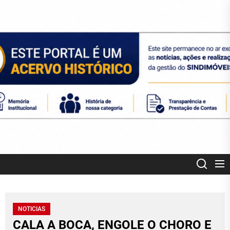
Skip
to
the
content
SINDIMOVEIS
CORRETORES DE IMÓVEIS CREDENCIADOS MT
NOTICIAS
CALA A BOCA, ENGOLE O CHORO E