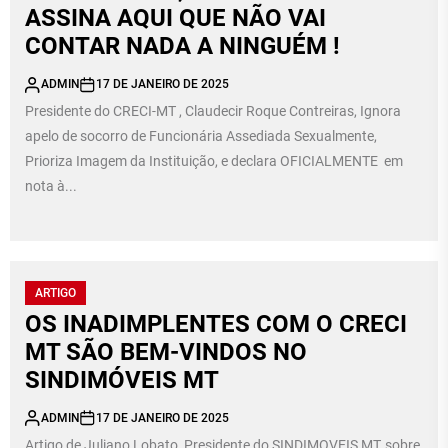
ASSINA AQUI QUE NÃO VAI
CONTAR NADA A NINGUÉM !
ADMIN
17 DE JANEIRO DE 2025
Presidente do CRECI-MT , Claudecir Roque Contreiras, Ignora
apelo de socorro de Funcionária Assediada Sexualmente,
Prioriza Imagem da Instituição, e declara OFICIALMENTE em
nota à...
ARTIGO
OS INADIMPLENTES COM O CRECI
MT SÃO BEM-VINDOS NO
SINDIMÓVEIS MT
ADMIN
17 DE JANEIRO DE 2025
Artigo de Juliano Lobato, Presidente do SINDIMOVEIS MT, sobre