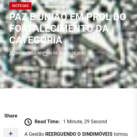
NOTICIAS
PAZ E UNIÃO EM PROL DO
FORTALECIMENTO DA
CATEGORIA
SINDIMÓVEIS MT
30 DE JULHO DE 2022
Share
Read Time:
1 Minute, 29 Second
A Gestão
REERGUENDO O SINDIMÓVEIS
tomou