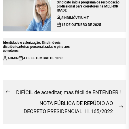
Sindicato inicia programa de recolocação
profissional para corretores na MELHOR
IDADE
SINDIMÓVEIS MT
15 DE OUTUBRO DE 2025
Identidade e valorização: Sindimóveis
distribui carteiras personalizadas e pins aos
corretores
ADMIN
4 DE SETEMBRO DE 2025
Navegação
DIFÍCIL de acreditar, mas fácil de ENTENDER !
Previous
de
NOTA PÚBLICA DE REPÚDIO AO
post:
Post
Ne
DECRETO PRESIDENCIAL 11.165/2022
po