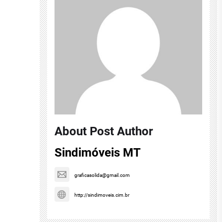
About Post Author
Sindimóveis MT
graficasolida@gmail.com
http://sindimoveis.cim.br