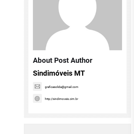
About Post Author
Sindimóveis MT
graficasolida@gmail.com
http://sindimoveis.cim.br