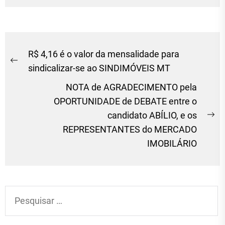
Navegação
R$ 4,16 é o valor da mensalidade para
Previous
de
sindicalizar-se ao SINDIMÓVEIS MT
post:
Post
NOTA de AGRADECIMENTO pela
OPORTUNIDADE de DEBATE entre o
candidato ABÍLIO, e os
Ne
REPRESENTANTES do MERCADO
po
IMOBILÁRIO
Pesquisar
por: