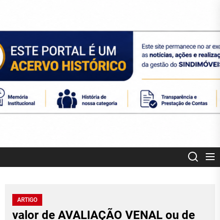
Skip
to
the
content
SINDIMOVEIS
CORRETORES DE IMÓVEIS CREDENCIADOS MT
ARTIGO
valor de AVALIAÇÃO VENAL ou de